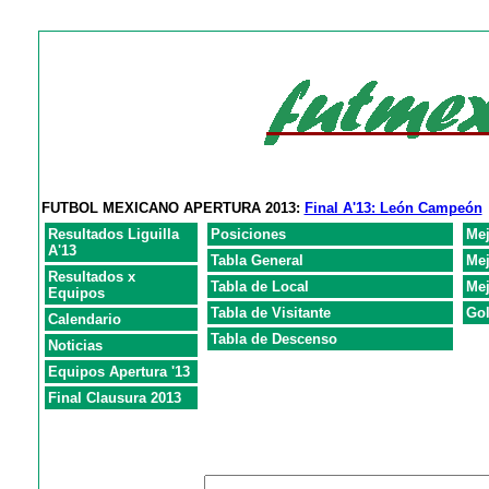
FUTBOL MEXICANO APERTURA 2013:
Final A'13: León Campeón
Resultados Liguilla
Posiciones
Mej
A'13
Tabla General
Mej
Resultados x
Tabla de Local
Mej
Equipos
Tabla de Visitante
Gol
Calendario
Tabla de Descenso
Noticias
Equipos Apertura '13
Final Clausura 2013