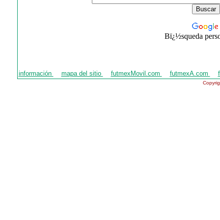
Bï¿½squeda perso
información
mapa del sitio
futmexMovil.com
futmexA.com
Copyri